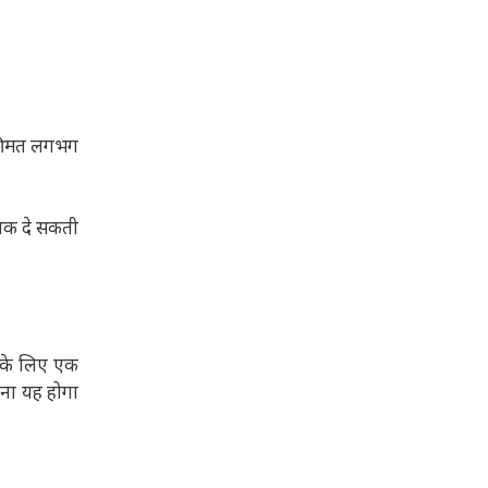
 कीमत लगभग
्तक दे सकती
पके लिए एक
खना यह होगा