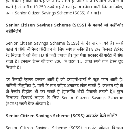
इसे मंथली इनकम की तरह प्लान कर सकते हैं। अगर आप 15 लाख रुपये जमा
करते हैं तो करीब 10,250 रुपये महीने का हिसाब बनेगा। यानी जितना निवेश,
उतनी Senior Citizen Savings Scheme (SCSS) से कमाई।
Senior Citizen Savings Scheme (SCSS) के फायदे जो कहीं और
नहीं मिलेंगे
Senior Citizen Savings Scheme (SCSS) के ढेर सारे फायदे हैं। सबसे
पहले ये सिर्फ सीनियर सिटीजन के लिए स्पेशल स्कीम है। 8.2% फिक्स्ड इंटरेस्ट
रेट मिलता है जो बैंक FD से कहीं ज्यादा है। पूरा पैसा सरकार की गारंटी में सेफ
रहता है। इनकम टैक्स की धारा 80C के तहत 1.5 लाख रुपये तक टैक्स छूट
मिलती है।
हर तिमाही रेगुलर इनकम आती है जो दवाइयों-खर्चों में बहुत काम आती है।
नॉमिनी की सुविधा है, पत्नी के साथ जॉइंट अकाउंट खोल सकते हैं। जरूरत पड़े तो
प्री-मैच्योर विड्रॉल भी कर सकते हैं (हालांकि थोड़ी पेनाल्टी लगती है)। कुल
मिलाकर रिटायर्ड लाइफ के लिए Senior Citizen Savings Scheme
(SCSS) सबसे बेस्ट ऑप्शन है।
Senior Citizen Savings Scheme (SCSS) अकाउंट कैसे खोलें?
Senior Citizen Savings Scheme (SCSS) अकाउंट खोलना बिल्कुल