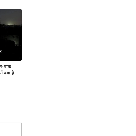
रत-पाक
ं क्या है