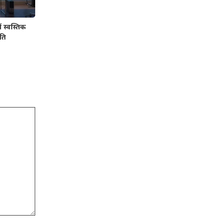
 स्वस्तिक
ंति