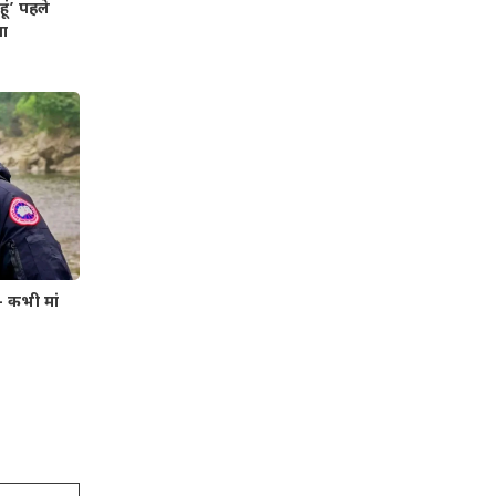
ूं’ पहले
या
– कभी मां