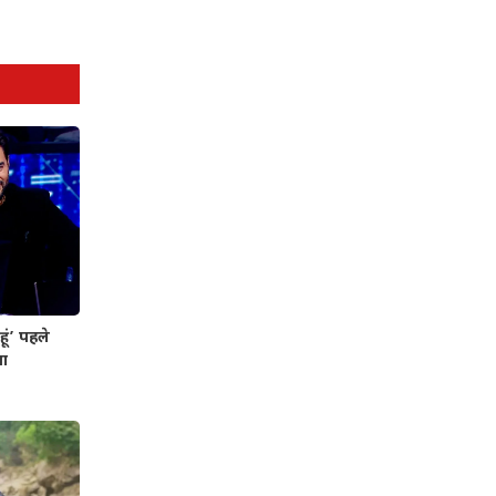
ूं’ पहले
या