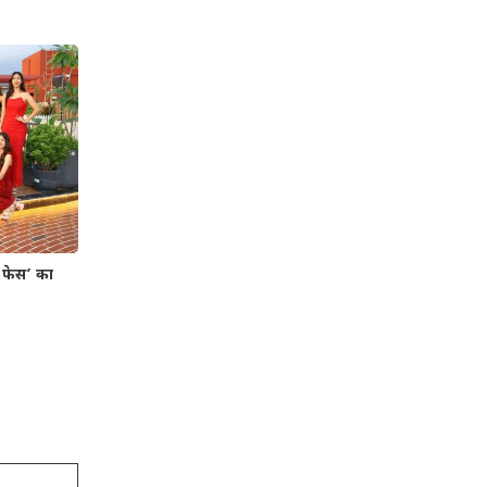
श फेस’ का