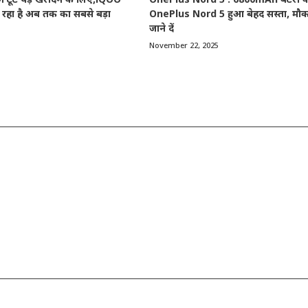
टूट पड़े खरीदने के लिए,iQOO
OnePlus Nord 5 : 6800mAh बैटरी व
रहा है अब तक का सबसे बड़ा
OnePlus Nord 5 हुआ बेहद सस्ता, मौका
जाने दें
November 22, 2025