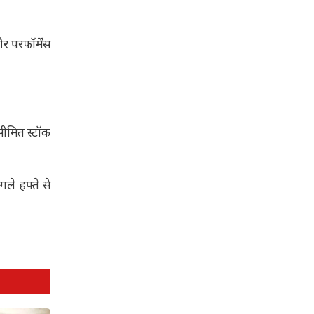
र परफॉर्मेंस
सीमित स्टॉक
ले हफ्ते से