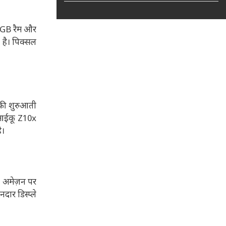
 8GB रैम और
 है। पिक्सल
सकी शुरुआती
न आईकू Z10x
ै।
र अमेज़न पर
ार डिस्प्ले