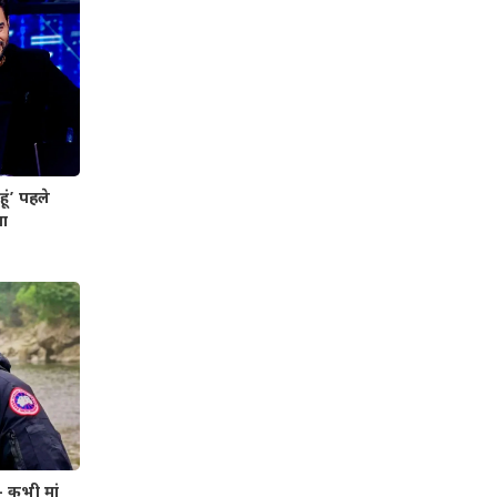
ूं’ पहले
या
– कभी मां