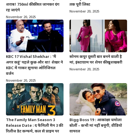
शराब! 750ml की कीमत जानकर दंग
तक पूरी लिस्ट
रह जाएंगे
November 20, 2025
November 20, 2025
KBC 17 Vishal Shekhar : ‘मैं
सोनम कपूर दूसरी बार बनने वाली है
अगर कहूं’ पहले कुछ और था! शेखर ने
मां, इंस्टाग्राम पर शेयर की खुशखबरी
KBC में गाकर सुनाया ओरिजिनल
November 20, 2025
वर्जन
November 20, 2025
The Family Man Season 3
Bigg Boss 19 : आकांक्षा चमोला
Release Date : द फैमिली मैन 3 की
बोलीं – कभी मां नहीं बनूंगी, वीडियो
रिलीज डेट कन्फर्म, कल से प्राइम पर
वायरल