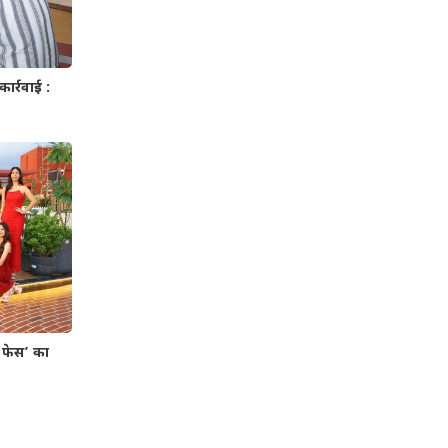
ार्रवाई :
श फेस’ का