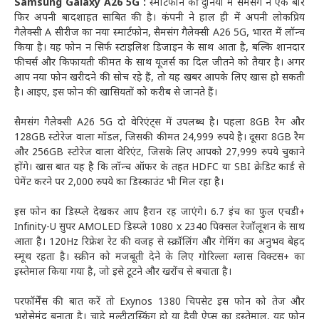
Samsung Galaxy A26 5G :
स्मार्टफोन की दुनिया में सैमसंग ने एक बार
फिर अपनी बादशाहत साबित की है। कंपनी ने हाल ही में अपनी लोकप्रिय
गैलेक्सी A सीरीज का नया स्मार्टफोन, सैमसंग गैलेक्सी A26 5G, भारत में लॉन्च
किया है। यह फोन न सिर्फ स्टाइलिश डिजाइन के साथ आता है, बल्कि शानदार
फीचर्स और किफायती कीमत के साथ यूजर्स का दिल जीतने को तैयार है। अगर
आप नया फोन खरीदने की सोच रहे हैं, तो यह खबर आपके लिए खास हो सकती
है। आइए, इस फोन की खासियतों को करीब से जानते हैं।
सैमसंग गैलेक्सी A26 5G दो वेरिएंट्स में उपलब्ध है। पहला 8GB रैम और
128GB स्टोरेज वाला मॉडल, जिसकी कीमत 24,999 रुपये है। दूसरा 8GB रैम
और 256GB स्टोरेज वाला वेरिएंट, जिसके लिए आपको 27,999 रुपये चुकाने
होंगे। खास बात यह है कि लॉन्च ऑफर के तहत HDFC या SBI क्रेडिट कार्ड से
पेमेंट करने पर 2,000 रुपये का डिस्काउंट भी मिल रहा है।
इस फोन का डिस्प्ले देखकर आप हैरान रह जाएंगे। 6.7 इंच का फुल एचडी+
Infinity-U सुपर AMOLED डिस्प्ले 1080 x 2340 पिक्सल रेजॉलूशन के साथ
आता है। 120Hz रिफ्रेश रेट की वजह से स्क्रॉलिंग और गेमिंग का अनुभव बेहद
स्मूथ रहता है। स्क्रीन को मजबूती देने के लिए गोरिल्ला ग्लास विक्टस+ का
इस्तेमाल किया गया है, जो इसे टूटने और खरोंच से बचाता है।
परफॉर्मेंस की बात करें तो Exynos 1380 चिपसेट इस फोन को तेज और
भरोसेमंद बनाता है। चाहे मल्टीटास्किंग हो या हैवी ऐप्स का इस्तेमाल, यह फोन