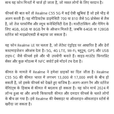
साथ यह फोन मिनटों में चार्ज हो जाता है, जो व्यस्त लोगों के लिए वरदान है।
फीचर्स की बात करें तो Realme C55 5G में कई ऐसी खूबियां हैं जो इसे भीड़ से
अलग करती हैं। यह मीडियाटेक डाइमेंसिटी 700 या 810 जैसे 5G प्रोसेसर से लैस
है, जो तेज परफॉर्मेंस और स्मूथ कनेक्टिविटी देता है। मल्टीटास्किंग और गेमिंग के
लिए 4GB, 6GB या 8GB रैम के ऑप्शन मिलते हैं, जबकि 64GB या 128GB
स्टोरेज को माइक्रोएसडी से बढ़ाया जा सकता है।
यह फोन Realme UI पर चलता है, जो लेटेस्ट एंड्रॉइड पर आधारित है और ढेरों
कस्टमाइजेशन ऑप्शंस देता है। 5G, 4G LTE, Wi-Fi, ब्लूटूथ, GPS और USB
टाइप-C जैसे फीचर्स इसे और भी उपयोगी बनाते हैं। साइड-माउंटेड फिंगरप्रिंट
सेंसर और कुछ मॉडल्स में NFC सपोर्ट इसे मॉडर्न टच देता है।
कीमत के मामले में Realme ने हमेशा ग्राहकों का दिल जीता है। Realme
C55 5G की कीमत भारत में लगभग 13,000 से 17,000 रुपये के बीच हो
सकती है, जो इसके फीचर्स को देखते हुए वाजिब है। अलग-अलग रैम और स्टोरेज
वेरिएंट्स के हिसाब से कीमत में बदलाव हो सकता है। यह फोन मार्च 2024 में
लॉन्च हुआ था और अपनी किफायती कीमत और दमदार फीचर्स के चलते लोगों
के बीच छा गया है। इसे Realme की वेबसाइट या ऑनलाइन-ऑफलाइन स्टोर्स से
खरीदा जा सकता है।