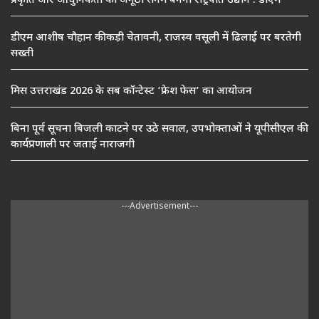
प्रकृति और आधुनिकता का अनूठा संगम बनेगा राष्ट्रपति उद्यान : डीएम
डीएम आशीष चौहान की कड़ी चेतावनी, राजस्व वसूली में ढिलाई पर बरतेगी
सख्ती
मिस उत्तराखंड 2026 के सब कॉन्टेस्ट ‘फ्रेश फेस’ का आयोजन
बिना पूर्व सूचना बिजली काटने पर उठे सवाल, उपभोक्ताओं ने यूपीसीएल की
कार्यप्रणाली पर जताई नाराजगी
---Advertisement---