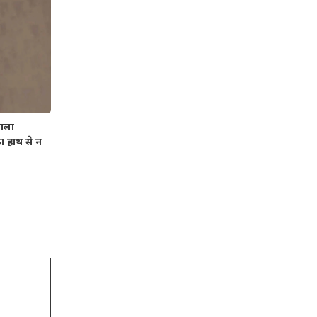
ाला
 हाथ से न