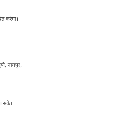
पित करेगा।
ुणे, नागपुर,
जा सके।