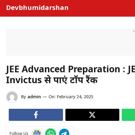
Skip
Devbhumidarshan
to
content
-
JEE Advanced Preparation : JEE 
Invictus से पाएं टॉप रैंक
By
admin
—
On:
February 24, 2025
Follow Us