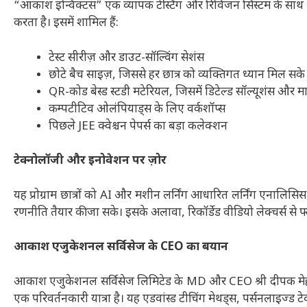
“आकाश इन्विक्टस” एक व्यापक टेस्टिंग और रिविजन सिस्टम के साथ आत
करता है। इसमें शामिल हैं:
टेस्ट सीरीज़ और डाउट-सॉल्विंग सेशंस
छोटे बैच साइज़, जिससे हर छात्र को व्यक्तिगत ध्यान मिल सके
QR-कोड बेस्ड स्टडी मटेरियल, जिसमें डिटेल्ड सॉल्यूशंस और मार्
कम्पटीटिव ओलंपियाड्स के लिए वर्कशॉप्स
पिछले JEE क्वेश्चन पेपर्स का बड़ा कलेक्शन
टेक्नोलॉजी और इनोवेशन पर ज़ोर
यह प्रोग्राम छात्रों को AI और मशीन लर्निंग आधारित लर्निंग एनालिसि
रणनीति तैयार की जा सके। इसके अलावा, रिकॉर्डेड वीडियो लेक्चर्स से 
आकाश एजुकेशनल सर्विसेज के CEO का बयान
आकाश एजुकेशनल सर्विसेज लिमिटेड के MD और CEO श्री दीपक मेहरोत्
एक परिवर्तनकारी यात्रा है। यह एडवांस्ड टीचिंग मेथड्स, पर्सनलाइज्