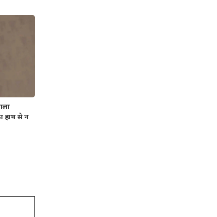
ाला
 हाथ से न