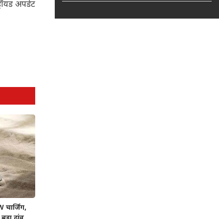
्रॉयड अपडेट
चार्जिंग,
बड़ा दांव