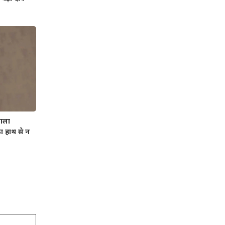
ाला
 हाथ से न