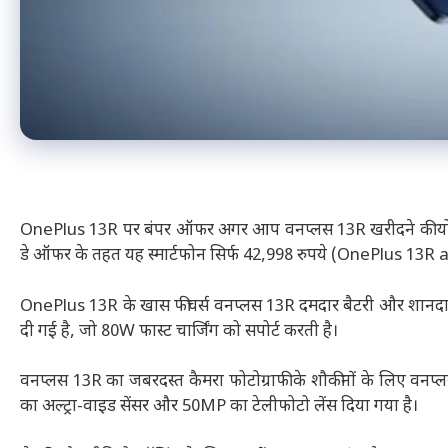
OnePlus 13R पर बंपर ऑफर अगर आप वनप्लस 13R खरीदने की योजना
डे ऑफर के तहत यह स्मार्टफोन सिर्फ 42,998 रुपये (OnePlus 13R 
OnePlus 13R के खास फीचर्स वनप्लस 13R दमदार बैटरी और शानदार 
दी गई है, जो 80W फास्ट चार्जिंग को सपोर्ट करती है।
वनप्लस 13R का जबरदस्त कैमरा फोटोग्राफी के शौकीनों के लिए वनप
का अल्ट्रा-वाइड सेंसर और 50MP का टेलीफोटो लेंस दिया गया है।